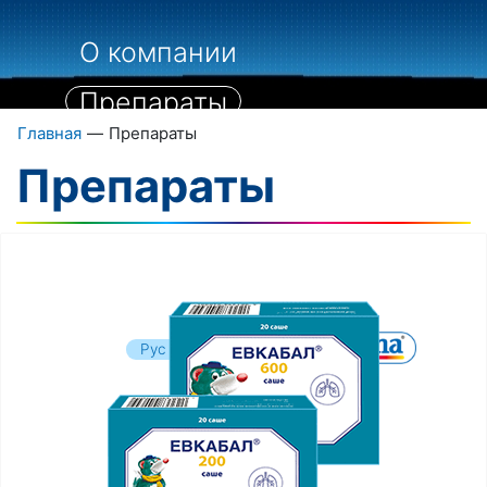
О компании
Препараты
Главная
—
Препараты
Пациентам
Препараты
Специалистам
Библиография
Контакты
Укр
Рус
Eng