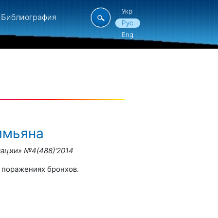
Укр
Библиография
Рус
Eng
имьяна
мации» №
4(
488)'2014
, поражениях бронхов.