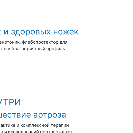
 и здоровых ножек
нотоник, флебопротектор для
сть и благоприятный профиль
УТРИ
шествие артроза
лактике и комплексной терапии
ьтаты исследований подтверждают