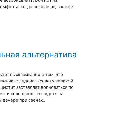
ее возобновлять. Боль была
мфорта, когда не знаешь, в какое
льная альтернатива
ают высказывание о том, что
алению, следовать совету великой
 цистит заставляет волноваться по
овести совещание, высидеть на
м вечере при свечах…