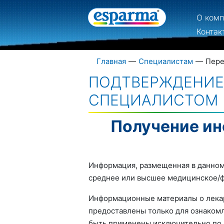
О ком
Контак
Главная
—
Специалистам
—
Пере
ПОДТВЕРЖДЕНИЕ,
СПЕЦИАЛИСТОМ
Получение ин
Информация, размещенная в данном
среднее или высшее медицинское/ф
Информационные материалы о лекарс
предоставлены только для ознакомл
быть применены исключительно по 