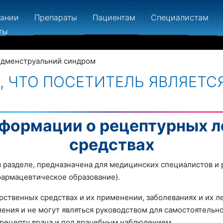
пании
Препараты
Пациентам
Специалистам
ты
дменструальний синдром
 ЧТО ПОСЕТИТЕЛЬ ЯВЛЯЕТС
формации о рецептурных 
средствах
 разделе, предназначена для медицинских специалистов и 
армацевтическое образование).
твенных средствах и их применении, заболеваниях и их ле
ения и не могут являться руководством для самостоятельно
рецепту врача и под врачебным наблюдением.