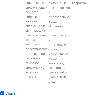
компонентов,
склонной к
возраста.
увлажняющих
раздражению
веществ,
и
жизненно
образованию
важных
трещин.
витаминов и
Избавляет
смягчающих
от
растительных
покраснения
масел,
и
которые
интенсивно
обеспечивают
питает
интенсивное
кожу. Дарит
питание и
коже
глубокое
мягкость,
увлажнение
гладкость,
кожи на
здоровый и
стопах.
ухоженный
вид.
Share