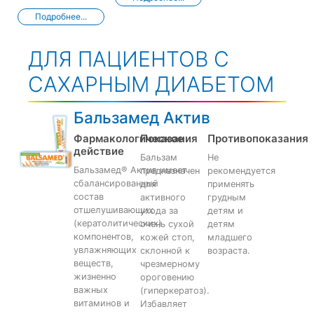
Подробнее...
ДЛЯ ПАЦИЕНТОВ С
САХАРНЫМ ДИАБЕТОМ
Бальзамед Актив
Фармакологическое
Показания
Противопоказания
действие
Бальзам
Не
Бальзамед® Актив имеет
предназначен
рекомендуется
сбалансированный
для
применять
состав
активного
грудным
отшелушивающих
ухода за
детям и
(кератолитических)
очень сухой
детям
компонентов,
кожей стоп,
младшего
увлажняющих
склонной к
возраста.
веществ,
чрезмерному
жизненно
ороговению
важных
(гиперкератоз).
витаминов и
Избавляет