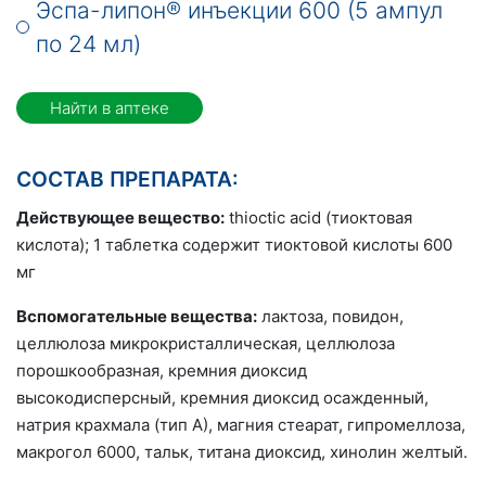
Эспа-липон® инъекции 600 (5 ампул
по 24 мл)
Найти в аптеке
СОСТАВ ПРЕПАРАТА:
Действующее вещество:
thioctic acid (тиоктовая
кислота); 1 таблетка содержит тиоктовой кислоты 600
мг
Вспомогательные вещества:
лактоза, повидон,
целлюлоза микрокристаллическая, целлюлоза
порошкообразная, кремния диоксид
высокодисперсный, кремния диоксид осажденный,
натрия крахмала (тип А), магния стеарат, гипромеллоза,
макрогол 6000, тальк, титана диоксид, хинолин желтый.