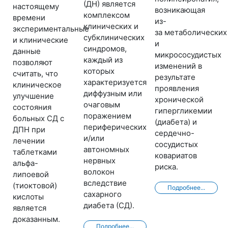
(ДН) является
настоящему
возникающая
комплексом
времени
из-
клинических и
экспериментальные
за метаболических
субклинических
и клинические
и
синдромов,
данные
микрососудистых
каждый из
позволяют
изменений в
которых
считать, что
результате
характеризуется
клиническое
проявления
диффузным или
улучшение
хронической
очаговым
состояния
гипергликемии
поражением
больных СД с
(диабета) и
периферических
ДПН при
сердечно-
и/или
лечении
сосудистых
автономных
таблетками
ковариатов
нервных
альфа-
риска.
волокон
липоевой
вследствие
(тиоктовой)
Подробнее...
сахарного
кислоты
диабета (СД).
является
доказанным.
Подробнее...