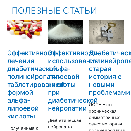
ПОЛЕЗНЫЕ СТАТЬИ
Эффективность
Эффективность
Диабетичес
лечения
использования
полинейропа
диабетической
альфа-
старая
полинейропатии
липоевой
история с
таблетированной
кислоты
новыми
формой
при
проблемами
альфа-
диабетической
ДСПН – это
липоевой
нейропатии
хроническая
кислоты
симметричная
Диабетическая
сенсомоторная
нейропатия
Полученные к
полинейропатия,