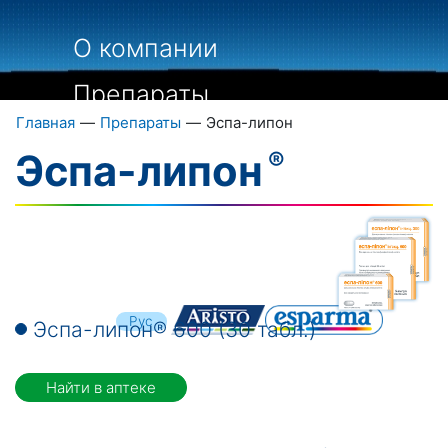
О компании
Препараты
Главная
—
Препараты
—
Эспа-липон
Пациентам
Эспа-липон
Специалистам
Библиография
Контакты
Укр
Рус
Эспа-липон® 600 (30 табл.)
Eng
Найти в аптеке