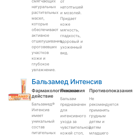
смягчающих
от
натуральных
натоптышей
растительных
и мозолей.
масел,
Придает
которые
коже
обеспечивают
мягкость,
активное
гладкость,
отшелушивание
здоровый и
ороговевших
ухоженный
участков
вид.
кожи и
глубокое
увлажнение.
Бальзамед Интенсив
Фармакологическое
Показания
Противопоказания
действие
Бальзам
Не
Бальзамед®
предназначен
рекомендуется
Интенсив
для
применять
имеет
интенсивного
грудным
уникальный
ухода за
детям и
состав
чувствительной
детям
питательных
кожей стоп,
младшего