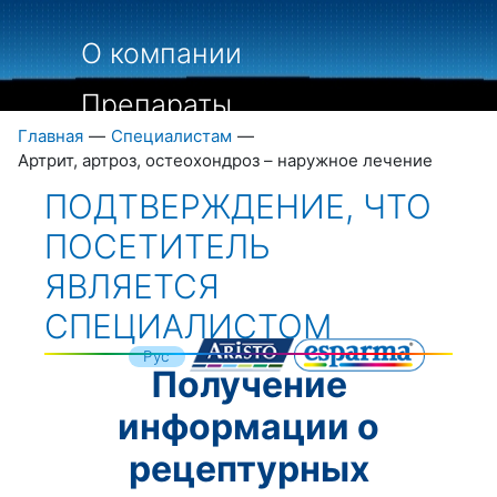
О компании
Препараты
Главная
—
Специалистам
—
Пациентам
Артрит, артроз, остеохондроз – наружное лечение
ПОДТВЕРЖДЕНИЕ, ЧТО
Специалистам
ПОСЕТИТЕЛЬ
Библиография
ЯВЛЯЕТСЯ
Контакты
СПЕЦИАЛИСТОМ
Укр
Рус
Получение
Eng
информации о
рецептурных