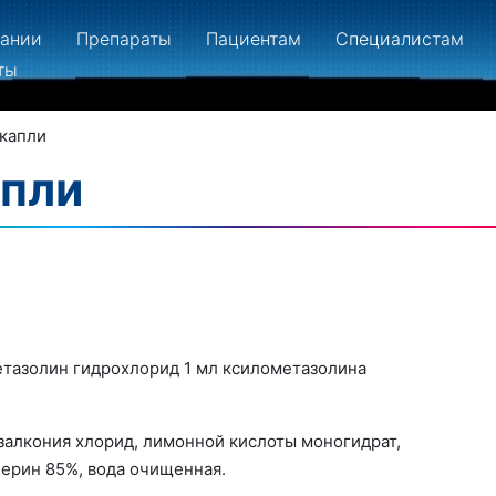
пании
Препараты
Пациентам
Специалистам
ты
 капли
пли
тазолин гидрохлорид 1 мл ксилометазолина
алкония хлорид, лимонной кислоты моногидрат,
церин 85%, вода очищенная.