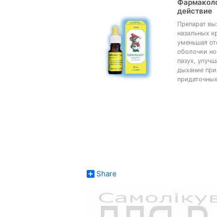
Фармакол
действие
Препарат вы
назальных к
уменьшая от
оболочки но
пазух, улуч
дыхание при
придаточных
Share