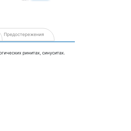
Предостережения
гических ринитах, синуситах.