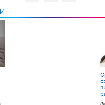
ЬИ
С
с
п
р
По
о