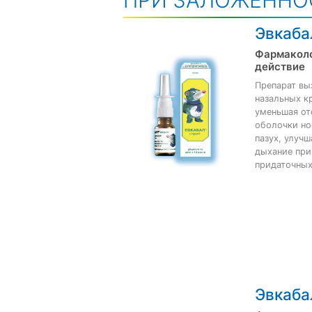
ПРИ ЗАЛОЖЕННО
Эвкаба
Фармакол
действие
Препарат вы
назальных к
уменьшая от
оболочки но
пазух, улуч
дыхание при
придаточных
Эвкаба