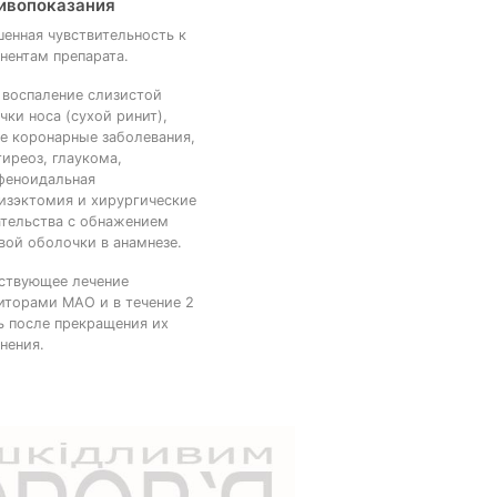
ивопоказания
енная чувствительность к
нентам препарата.
 воспаление слизистой
чки носа (сухой ринит),
е коронарные заболевания,
тиреоз, глаукома,
феноидальная
изэктомия и хирургические
тельства с обнажением
вой оболочки в анамнезе.
ствующее лечение
иторами МАО и в течение 2
ь после прекращения их
нения.