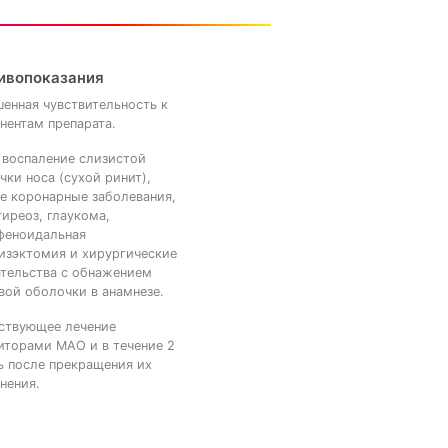
ивопоказания
енная чувствительность к
нентам препарата.
 воспаление слизистой
чки носа (сухой ринит),
е коронарные заболевания,
тиреоз, глаукома,
феноидальная
изэктомия и хирургические
тельства с обнажением
вой оболочки в анамнезе.
ствующее лечение
иторами МАО и в течение 2
ь после прекращения их
нения.