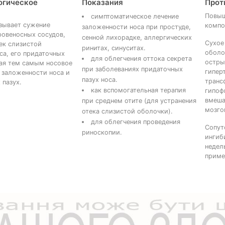
огическое
Показания
Прот
Повыш
симптоматическое лечение
зывает сужение
компо
заложенности носа при простуде,
ровеносных сосудов,
сенной лихорадке, аллергических
Сухое
ек слизистой
ринитах, синуситах.
оболо
са, его придаточных
для облегчения оттока секрета
остры
шая тем самым носовое
при заболеваниях придаточных
гипер
 заложенности носа и
пазух носа.
транс
 пазух.
как вспомогательная терапия
гипоф
вмеша
при среднем отите (для устранения
мозго
отека слизистой оболочки).
для облегчения проведения
Сопут
риноскопии.
ингиб
недел
приме