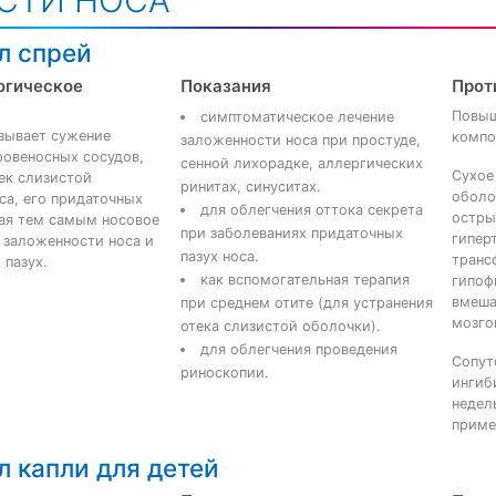
СТИ НОСА
л спрей
огическое
Показания
Прот
Повыш
симптоматическое лечение
зывает сужение
компо
заложенности носа при простуде,
ровеносных сосудов,
сенной лихорадке, аллергических
Сухое
ек слизистой
ринитах, синуситах.
оболо
са, его придаточных
для облегчения оттока секрета
остры
шая тем самым носовое
при заболеваниях придаточных
гипер
 заложенности носа и
пазух носа.
транс
 пазух.
как вспомогательная терапия
гипоф
вмеша
при среднем отите (для устранения
мозго
отека слизистой оболочки).
для облегчения проведения
Сопут
риноскопии.
ингиб
недел
приме
л капли для детей