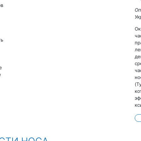
ов
Оп
Ук
Ок
ча
ть
пр
ле
де
ср
е
ча
е
но
(Т
ко
эф
кс