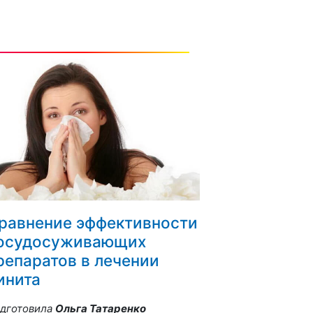
равнение эффективности
осудосуживающих
репаратов в лечении
инита
дготовила
Ольга Татаренко