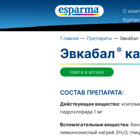
О ком
Контак
Главная
—
Препараты
—
Эвкабал
Эвкабал
ка
Найти в аптеке
СОСТАВ ПРЕПАРАТА:
Действующее вещество:
ксиломе
гидрохлорида 1 мг
Вспомогательные вещества:
бенз
лимоннокислый натрий 2Н
О, гли
2