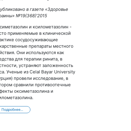
убликовано в газете «Здоровье
раины» №19(368)’2015
симетазолин и ксилометазолин -
сто применяемые в клинической
актике сосудосуживающие
карственные препараты местного
йствия. Они используются как
едства для терапии ринита, в
стности, устраняют заложенность
са. Ученые из Celal Bayar University
урция) провели исследование, в
тором сравнили противоотечные
фекты оксиметазолина и
илометазолина.
Подробнее...