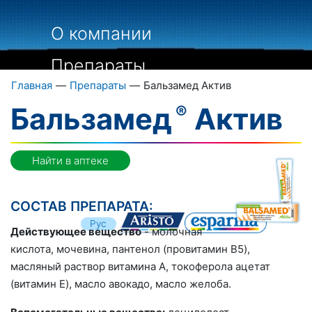
О компании
Препараты
Главная
—
Препараты
—
Бальзамед Aктив
Пациентам
Бальзамед
Aктив
Специалистам
Библиография
Найти в аптеке
Контакты
СОСТАВ ПРЕПАРАТА:
Укр
Рус
Действующее вещество
- молочная
Eng
кислота, мочевина, пантенол (провитамин B5),
масляный раствор витамина A, токоферола ацетат
(витамин E), масло авокадо, масло желоба.