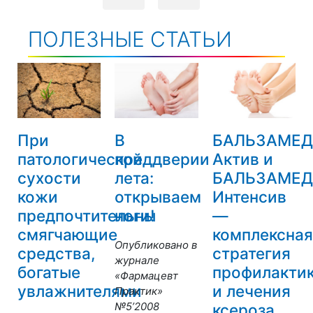
ПОЛЕЗНЫЕ СТАТЬИ
При
В
БАЛЬЗАМЕД
патологической
преддверии
Актив и
сухости
лета:
БАЛЬЗАМЕД
кожи
открываем
Интенсив
предпочтительны
ноги!
—
смягчающие
комплексная
Опубликовано в
средства,
стратегия
журнале
богатые
профилакти
«Фармацевт
увлажнителями
и лечения
Практик»
№5’2008
ксероза