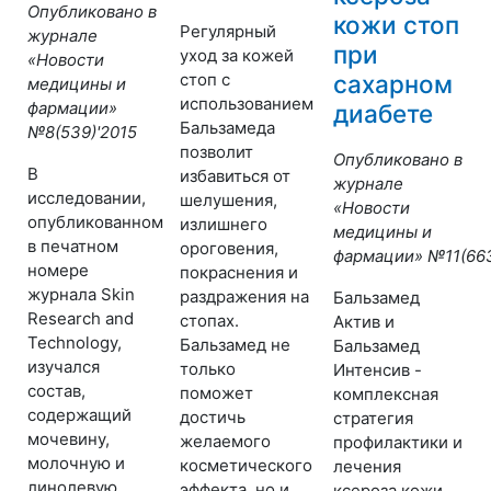
Опубликовано в
кожи стоп
Регулярный
журнале
при
уход за кожей
«Новости
стоп с
сахарном
медицины и
использованием
фармации»
диабете
Бальзамеда
№8(539)'2015
позволит
Опубликовано в
В
избавиться от
журнале
исследовании,
шелушения,
«Новости
опубликованном
излишнего
медицины и
в печатном
ороговения,
фармации» №
11(66
номере
покраснения и
журнала Skin
раздражения на
Бальзамед
Research and
стопах.
Актив и
Technology,
Бальзамед не
Бальзамед
изучался
только
Интенсив -
состав,
поможет
комплексная
содержащий
достичь
стратегия
мочевину,
желаемого
профилактики и
молочную и
косметического
лечения
линолевую
эффекта, но и
ксероза кожи