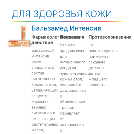
ДЛЯ ЗДОРОВЬЯ КОЖИ
Бальзамед Интенсив
Фармакологическое
Показания
Противопоказания
действие
Бальзам
Не
Бальзамед®
предназначен
рекомендуется
Интенсив
для
применять
имеет
интенсивного
грудным
уникальный
ухода за
детям и
состав
чувствительной
детям
питательных
кожей стоп,
младшего
компонентов,
склонной к
возраста.
увлажняющих
раздражению
веществ,
и
жизненно
образованию
важных
трещин.
витаминов и
Избавляет
смягчающих
от
растительных
покраснения
масел,
и