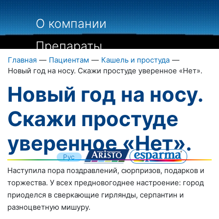
О компании
Препараты
Главная
—
Пациентам
—
Кашель и простуда
—
Пациентам
Новый год на носу. Скажи простуде уверенное «Нет».
Новый год на носу.
Специалистам
Библиография
Скажи простуде
Контакты
уверенное «Нет».
Укр
Рус
Eng
Наступила пора поздравлений, сюрпризов, подарков и
торжества. У всех предновогоднее настроение: город
приоделся в сверкающие гирлянды, серпантин и
разноцветную мишуру.