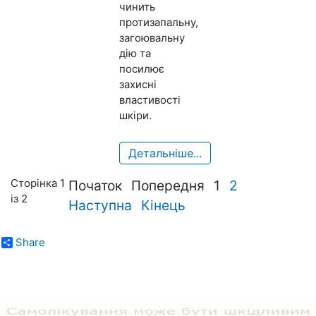
чинить
протизапальну,
загоювальну
дію та
посилює
захисні
властивості
шкіри.
Детальніше...
Сторінка 1
Початок
Попередня
1
2
із 2
Наступна
Кінець
Share