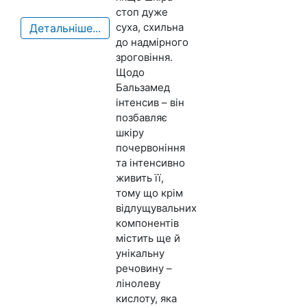
стоп дуже
суха, схильна
Детальніше...
до надмірного
зроговіння.
Щодо
Бальзамед
інтенсив – він
позбавляє
шкіру
почервоніння
та інтенсивно
живить її,
тому що крім
відлущувальних
компонентів
містить ще й
унікальну
речовину –
лінолеву
кислоту, яка