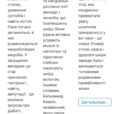
та натуральні
стопах,
тіла, яка
рослинні олії
ураження
неодмінно
авокадо і
суглобів і
привертала
жожоба, що
навіть кісток.
увагу
пом’якшують
Рани погано
цінителів
шкіру. Вони
загоюються, в
прекрасного у
разом активно
них
всі часи - це
усувають
розмножуються
ніжки. Розмір
мозолі й
хвороботворні
стопи, краса і
натоптені та
мікроби. У
здоров'я шкіри
одночасно
запущених
завжди були і
глибоко
випадках це
залишаються
насичують
стає
головними
шкіру
причиною
родзинками
вологою.
гангрени і,
привабливості
Іншими
навіть,
жінки.
словами,
ампутації. Це
Бальзамед
реальна
базаль
Детальніше...
загроза при
незамінний,
діабеті.
якщо шкіра