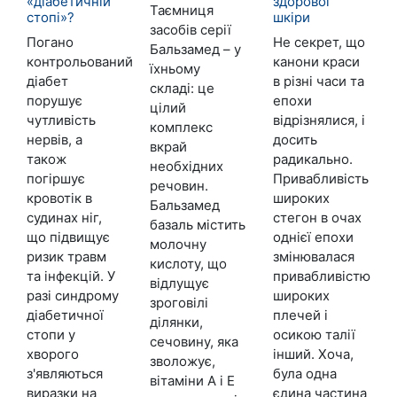
«діабетичній
здорової
Таємниця
стопі»?
шкіри
засобів серії
Погано
Не секрет, що
Бальзамед – у
контрольований
канони краси
їхньому
діабет
в різні часи та
складі: це
порушує
епохи
цілий
чутливість
відрізнялися, і
комплекс
нервів, а
досить
вкрай
також
радикально.
необхідних
погіршує
Привабливість
речовин.
кровотік в
широких
Бальзамед
судинах ніг,
стегон в очах
базаль містить
що підвищує
однієї епохи
молочну
ризик травм
змінювалася
кислоту, що
та інфекцій. У
привабливістю
відлущує
разі синдрому
широких
зроговілі
діабетичної
плечей і
ділянки,
стопи у
осикою талії
сечовину, яка
хворого
інший. Хоча,
зволожує,
з'являються
була одна
вітаміни А і Е
виразки на
єдина частина