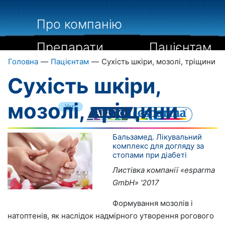
Про компанію
Препарати
Пацієнтам
Головна
—
Пацієнтам
—
Сухість шкіри, мозолі, тріщини
Спеціалістам
Сухість шкіри,
Бібліографія
Контакти
мозолі, тріщини
Укр
Рус
Eng
Бальзамед. Лікувальний
комплекс для догляду за
стопами при діабеті
Листівка компанії «esparma
GmbH» '2017
Формування мозолів і
натоптенів, як наслідок надмірного утворення рогового