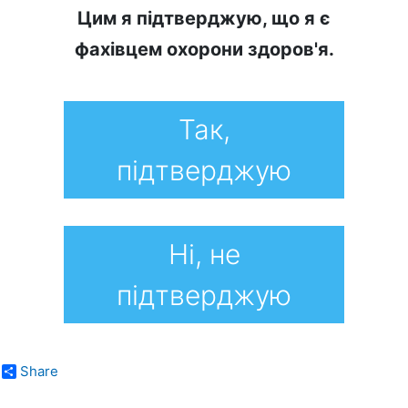
Цим я підтверджую, що я є
фахівцем охорони здоров'я.
Так,
підтверджую
Ні, не
підтверджую
Share