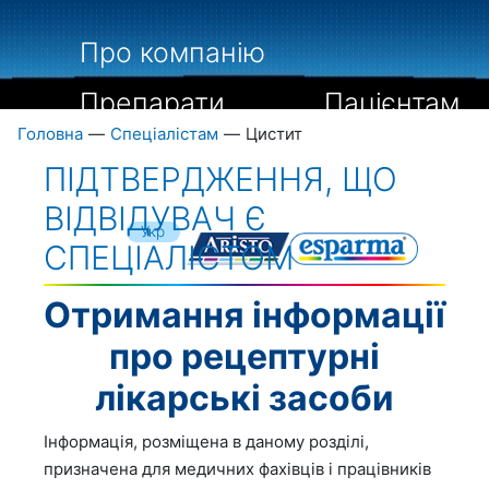
Про компанію
Препарати
Пацієнтам
Головна
—
Спеціалістам
—
Цистит
Спеціалістам
ПІДТВЕРДЖЕННЯ, ЩО
Бібліографія
Контакти
ВІДВІДУВАЧ Є
Укр
СПЕЦІАЛІСТОМ
Рус
Eng
Отримання інформації
про рецептурні
лікарські засоби
Інформація, розміщена в даному розділі,
призначена для медичних фахівців і працівників