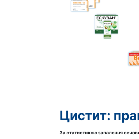
Цистит: пр
За статистикою запалення сечовог