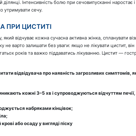
й ділянці. Інтенсивність болю при сечовипусканні наростає 
о утримувати сечу.
А ПРИ ЦИСТИТІ
, який відчуває кожна сучасна активна жінка, спланувати віз
у не варто залишати без уваги: якщо не лікувати цистит, він
тьох років та важко піддаватись лікуванню. Цистит — гост
питати відвідувача про наявність загрозливих симптомів, 
иникають кожні 3–5 хв і супроводжуються відчуттям печії,
воджується набряками кінцівок;
ла;
й крові або осаду у вигляді піску