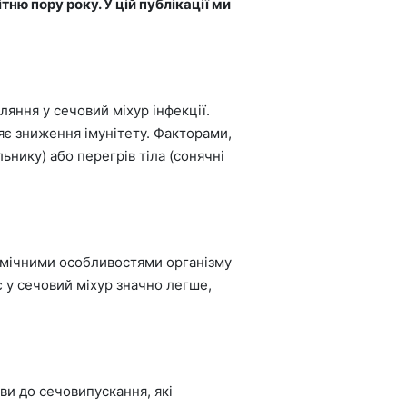
ю пору року. У цій публікації ми
яння у сечовий міхур інфекції.
яє зниження імунітету. Факторами,
нику) або перегрів тіла (сонячні
омічними особливостями організму
 у сечовий міхур значно легше,
иви до сечовипускання, які