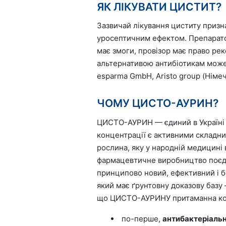
ЯК ЛІКУВАТИ ЦИСТИТ?
Зазвичай лікування циститу призна
уросептичним ефектом. Препаратом
має змоги, провізор має право ре
альтернативою антибіотикам може
esparma GmbH, Aristo group (Німеч
ЧОМУ ЦИСТО-АУРИН?
ЦИСТО-АУРИН — єдиний в Україні 
концентрації є активними складн
рослина, яку у народній медицині
фармацевтичне виробництво поєдна
принципово новий, ефективний і 
який має ґрунтовну доказову базу 
що ЦИСТО-АУРИНУ притаманна ком
по-перше,
антибактеріаль