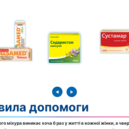
авила допомоги
о міхура виникає хоча б раз у житті в кожної жінки, а чвер