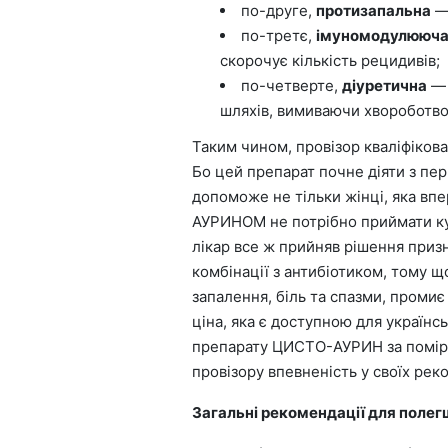
по-друге,
протизапальна
— 
по-третє,
імуномодулююч
скорочує кількість рецидивів;
по-четверте,
діуретична
— 
шляхів, вимиваючи хвороботво
Таким чином, провізор кваліфіко
Бо цей препарат почне діяти з пе
допоможе не тільки жінці, яка вп
АУРИНОМ не потрібно приймати куп
лікар все ж прийняв рішення при
комбінації з антибіотиком, тому щ
запалення, біль та спазми, пром
ціна, яка є доступною для українс
препарату ЦИСТО-АУРИН за помірк
провізору впевненість у своїх рек
Загальні рекомендації для полег