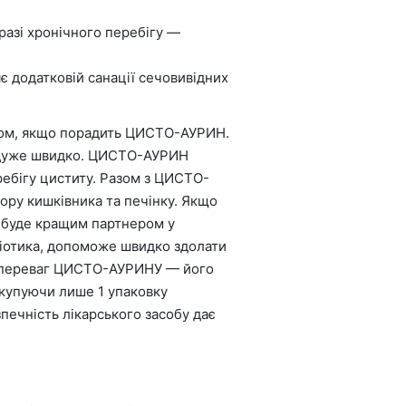
разі хронічного перебігу —
є додатковій санації сечовивідних
итом, якщо порадить ЦИСТО-АУРИН.
ує дуже швидко. ЦИСТО-АУРИН
ребігу циститу. Разом з ЦИСТО-
ору кишківника та печінку. Якщо
Н буде кращим партнером у
ибіотика, допоможе швидко здолати
до переваг ЦИСТО-АУРИНУ — його
 купуючи лише 1 упаковку
ечність лікарського засобу дає