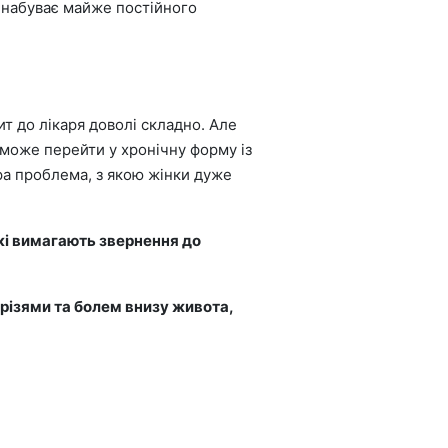
і набуває майже постійного
ит до лікаря доволі складно. Але
 може перейти у хронічну форму із
ра проблема, з якою жінки дуже
які вимагають звернення до
 різями та болем внизу живота,