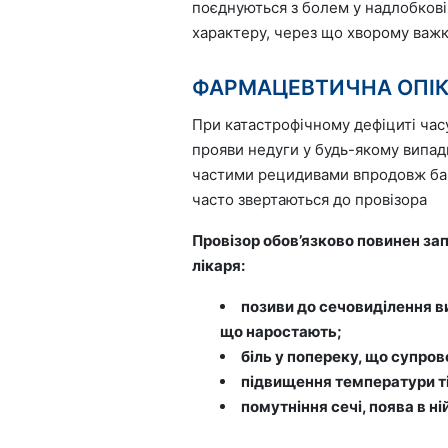
поєднуються з болем у надлобкові
характеру, через що хворому важк
ФАРМАЦЕВТИЧНА ОПІК
При катастрофічному дефіциті часу
прояви недуги у будь-якому випадк
частими рецидивами впродовж бага
часто звертаються до провізора
Провізор обов’язково повинен за
лікаря:
позиви до сечовиділення в
що наростають;
біль у попереку, що супро
підвищення температури ті
помутніння сечі, поява в ні