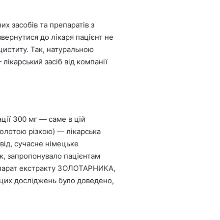
х засобів та препаратів з
вернутися до лікаря пацієнт не
циститу. Так, натуральною
карський засіб від компанії
ії 300 мг — cаме в цій
олотою різкою) — лікарська
від, сучасне німецьке
к, запропонувало пацієнтам
епарат екстракту ЗОЛОТАРНИКА,
і цих досліджень було доведено,