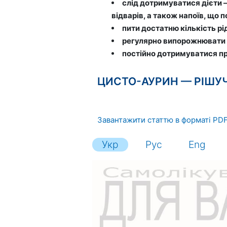
слід дотримуватися дієти —
відварів, а також напоїв, що 
пити достатню кількість рі
регулярно випорожнювати 
постійно дотримуватися пр
ЦИСТО-АУРИН — РІШУЧ
Завантажити статтю в форматі PD
Укр
Рус
Eng