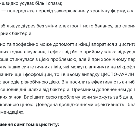
швидко усуває біль і спазм;
а
— попереджає перехід захворювання у хронічну форму, а у 
збільшує діурез без зміни електролітного балансу, що сприя
рних бактерій.
вано та професійно може допомогти жінці впоратися з цист
рших годин лікування, і ефект від його прийому жінка відч
ерше стикнулася з цією проблемою, але й при хронічному пе
у інших синтетичних ліків, які можуть вплинути на мікрофл
значити ще і фосфоміцин, то і в цьому випадку ЦИСТО-АУРИ
о володіє різнобічною дією. Він посилить ефективність ант
иє сечовивідні шляхи від бактерій. Приємним доповненням 
ьких жінок. Вирішити свою проблему вони зможуть за 5 днів,
ованою ціною. Доведена дослідженнями ефективність і безп
омендаціях.
шення симптомів циститу: