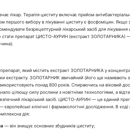
чає лікар. Терапія циститу включає прийом антибактеріальни
 першого вибору в лікуванні циститу є фосфоміцин. Якщо з
комендувати безрецептурний лікарський засіб для лікування 
 стати препарат ЦИСТО-АУРИН (екстракт ЗОЛОТАРНИКА) — лі
чина).
препарат, який містить екстракт ЗОЛОТАРНИКА у концентрац
ики екстракту. ЗОЛОТАРНИК звичайний (його ще називають з
 використовують понад 800 років. Спираючись на віковий дос
ло цілющу силу рослини з новітніми технологіями, а відта
безпечний лікарський засіб. ЦИСТО-АУРИН — це єдиний пр
— європейські клінічні і фармакологічні дослідження. В ход
плексна дія:
на
— він знищує основних збудників циститу;