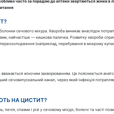
ливо часто за порадою до аптеки звертаються жінки в літн
питання
Т?
болонки сечового міхура. Хвороба виникає внаслідок потрапл
зми, найчастіше — кишкова паличка. Розвитку хвороби спри
 переохолодження (наприклад, перебування в мокрому купаль
% вважається жіночим захворюванням. Це пояснюється анат
ший сечовипускальний канал, через який інфекція потрапляє
ЮТЬ НА ЦИСТИТ?
 печія, спазми і різі у сечовому міхурі, болючі та часті поз