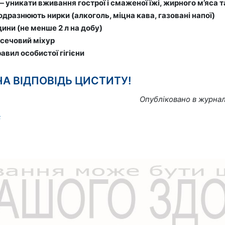
 уникати вживання гострої і смаженої їжі, жирного м’яса та
подразнюють нирки (алкоголь, міцна кава, газовані напої)
дини (не менше 2 л на добу)
сечовий міхур
авил особистої гігієни
А ВІДПОВІДЬ ЦИСТИТУ!
Опубліковано в журна
F