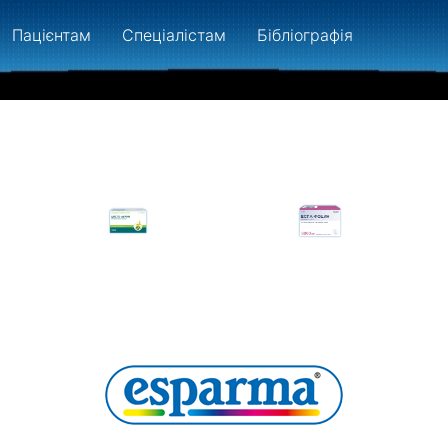
Пацієнтам
Спеціалістам
Бібліографія