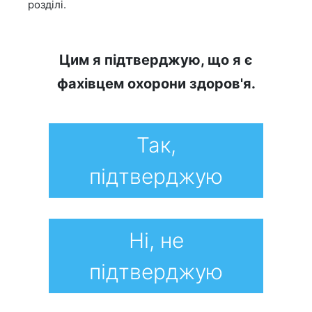
розділі.
Цим я підтверджую, що я є
фахівцем охорони здоров'я.
Так,
підтверджую
Ні, не
підтверджую