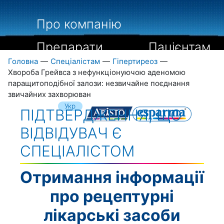
Про компанію
Препарати
Пацієнтам
Головна
—
Спеціалістам
—
Гіпертиреоз
—
Спеціалістам
Хвороба Грейвса з нефункціонуючою аденомою
паращитоподібної залози: незвичайне поєднання
Бібліографія
Контакти
звичайних захворюван
Укр
ПІДТВЕРДЖЕННЯ, ЩО
Рус
Eng
ВІДВІДУВАЧ Є
СПЕЦІАЛІСТОМ
Отримання інформації
про рецептурні
лікарські засоби